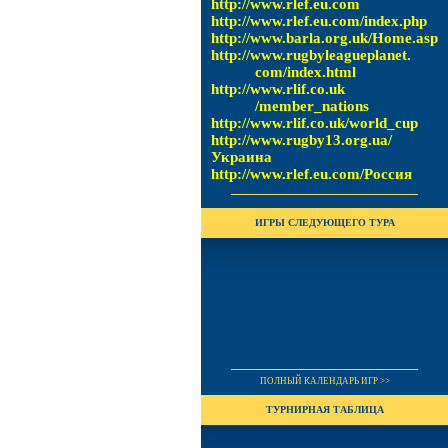
http://www.rlef.eu.com
http://www.rlef.eu.com/index.php
http://www.barla.org.uk/Home.asp
http://www.rugbyleagueplanet.
com/index.html
http://www.rlif.co.uk
/member_nations
http://www.rlif.co.uk/world_cup
http://www.rugby13.org.ua/
Украина
http://www.rlef.eu.com/Россия
ИГРЫ СЛЕДУЮЩЕГО ТУРА
ПОЛНЫЙ КАЛЕНДАРЬ ИГР >>
ТУРНИРНАЯ ТАБЛИЦА