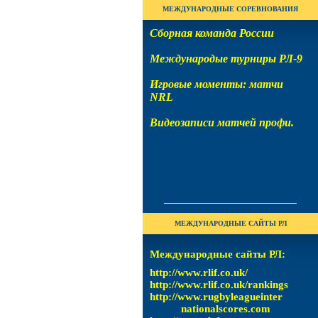
МЕЖДУНАРОДНЫЕ СОРЕВНОВАНИЯ
Сборная команда
России
Международ
ые турниры РЛ-9
Игровые моменты: матчи
NRL
Видеозаписи матчей профи.
МЕЖДУНАРОДНЫЕ САЙТЫ РЛ
Международные сайты РЛ:
http://www.rlif.co.uk/
http://www.rlif.co.uk/rankings
http://www.rugbyleagueinter
nationalscores.com